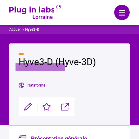
Se connecter
Menu
Accueil
»
Hyve3-D
Hyve3-D (Hyve-3D)
Plateforme
Modifier
Enregistrer
Partager
Présentation générale