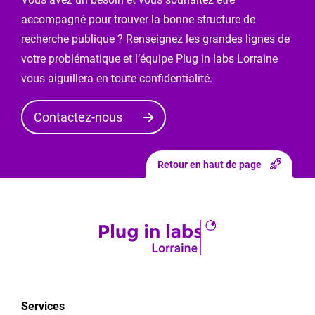
Vous
accompagné pour trouver la bonne structure de
entrez
dans
recherche publique ? Renseignez les grandes lignes de
le
votre problématique et l’équipe Plug in labs Lorraine
mode
vous aiguillera en toute confidentialité.
de
«
Contactez-nous
demande
de
modification
Retour en haut de page
».
Après
avoir
envoyé
vos
modifications,
elles
seront
Services
d’abord