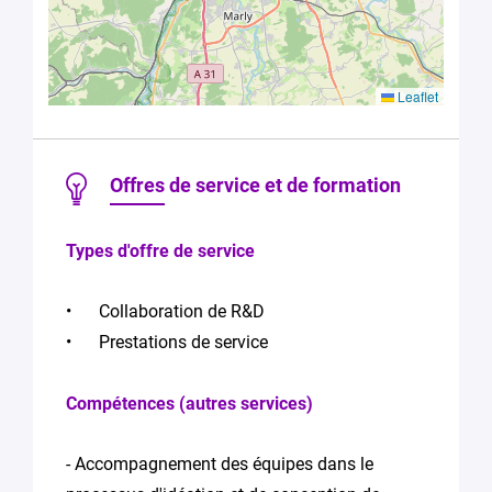
En soumettant
ce formulaire,
vous
consentez au
Leaflet
traitement de
vos données
conformément
à la Politique
Offres de service et de formation
de
confidentialité
de Plug in labs
Types d'offre de service
Lorraine
*
Collaboration de R&D
Prestations de service
Compétences (autres services)
- Accompagnement des équipes dans le