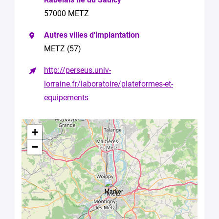
êtes
*
57000 METZ
Votre
Autres villes d'implantation
e-
METZ (57)
mail
*
http://perseus.univ-
Votre
lorraine.fr/laboratoire/plateformes-et-
demande
equipements
concerne
*
Votre
+
message
−
*