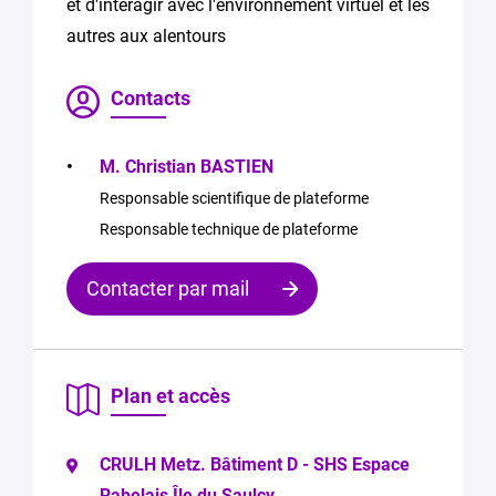
et d'interagir avec l'environnement virtuel et les
autres aux alentours
Contacts
M. Christian BASTIEN
Responsable scientifique de plateforme
Responsable technique de plateforme
Contacter par mail
Contacter
Plan et accès
le
responsable
CRULH Metz. Bâtiment D - SHS Espace
Vous
Rabelais Île du Saulcy