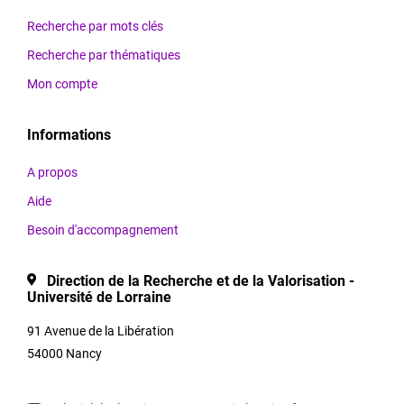
validées
Recherche par mots clés
par
Recherche par thématiques
l’équipe
Plug in labs Université
Mon compte
Lorraine,
avant
Informations
d’apparaître
sur
A propos
la
Aide
plateforme.
Besoin d'accompagnement
Direction de la Recherche et de la Valorisation -
Thématiques
Université de Lorraine
91 Avenue de la Libération
54000 Nancy
Titre et
acronyme