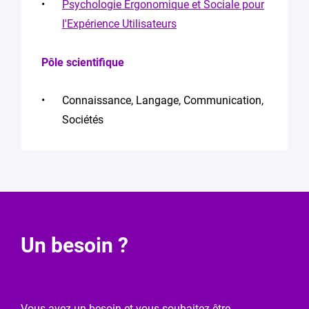
Psychologie Ergonomique et Sociale pour
l'Expérience Utilisateurs
Pôle scientifique
Connaissance, Langage, Communication,
Sociétés
Demande
Un besoin ?
de
modification
Vous avez un besoin et vous souhaitez être