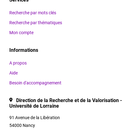
d’abord
validées
Recherche par mots clés
par
Recherche par thématiques
l’équipe
Plug in labs Université
Mon compte
Lorraine,
avant
Informations
d’apparaître
sur
A propos
la
Aide
plateforme.
Besoin d'accompagnement
Direction de la Recherche et de la Valorisation -
Thématiques
Université de Lorraine
91 Avenue de la Libération
54000 Nancy
Titre et
acronyme