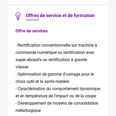
Offres de service et de formation
Offre de services
En soumettant
ce formulaire,
- Rectification conventionnelle sur machine à
vous
commande numérique ou rectification avec
consentez au
traitement de
super-abrasifs ou rectification à grande
vos données
vitesse
conformément
à la Politique
- Optimisation de gamme d'usinage pour le
de
choix outil et la santé matière
confidentialité
- Caractérisation du comportement dynamique
de Plug in labs
Lorraine
*
et en température de l'impact ou de la coupe
- Développement de moyens de consolidation
métallurgique