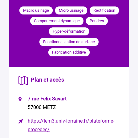
Contacter
le
Macro usinage
Micro usinage
Rectification
responsable
Comportement dynamique
Poudres
Hyper-déformation
Vous
êtes
Fonctionnalisation de surface
*
Fabrication additive
Votre
e-
mail
*
Plan et accès
Votre
demande
concerne
7 rue Félix Savart
*
57000 METZ
Votre
https://lem3.univ-lorraine.fr/plateforme-
message
*
procedes/