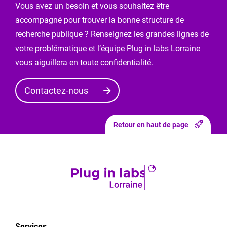
Vous avez un besoin et vous souhaitez être
Vous
accompagné pour trouver la bonne structure de
entrez
dans
recherche publique ? Renseignez les grandes lignes de
le
votre problématique et l’équipe Plug in labs Lorraine
mode
vous aiguillera en toute confidentialité.
de
«
Contactez-nous
demande
de
modification
Retour en haut de page
».
Après
avoir
envoyé
vos
modifications,
elles
seront
Services